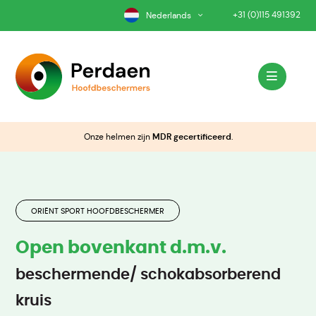
+31 (0)115 491392
Nederlands
Onze helmen zijn
MDR gecertificeerd
.
ORIËNT SPORT HOOFDBESCHERMER
Open bovenkant d.m.v.
beschermende/ schokabsorberend
kruis